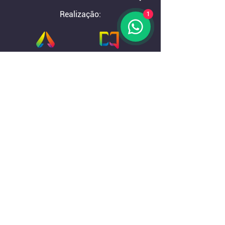
Realização:
1
Contato: (11) 93086-8842
Empiric Management LTDA | CNPJ :
22.552.542
/0002-90
Av. das Nações Unidas, 12.495 -
15º andar,
Torre Nações Unidas,
São Paulo - SP
CEP:
04578-000
Politica de Privacidade
Código de Conduta do Evento